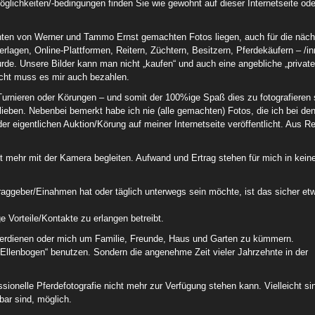
lichkeiten/-bedingungen finden Sie wie gewohnt auf dieser Internetseite ode
ehnten von Werner und Tammo Ernst gemachten Fotos liegen, auch für die näc
rlagen, Online-Plattformen, Reitern, Züchtern, Besitzern, Pferdekäufern – /i
de. Unsere Bilder kann man nicht „kaufen“ und auch eine angebliche „private
licht muss es mir auch bezahlen.
urnieren oder Körungen – und somit der 100%ige Spaß dies zu fotografieren 
lieben. Nebenbei bemerkt habe ich nie (alle gemachten) Fotos, die ich bei de
r eigentlichen Auktion/Körung auf meiner Internetseite veröffentlicht. Aus R
t mehr mit der Kamera begleiten. Aufwand und Ertrag stehen für mich in kei
aggeber/Einahmen hat oder täglich unterwegs sein möchte, ist das sicher et
e Vorteile/Kontakte zu erlangen betreibt.
 verdienen oder mich um Familie, Freunde, Haus und Garten zu kümmern.
Ellenbogen“ benutzen. Sondern die angenehme Zeit vieler Jahrzehnte in der
ssionelle Pferdefotografie nicht mehr zur Verfügung stehen kann. Vielleicht si
bar sind, möglich.