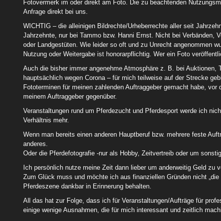
Fotovermerk im oder direkt am Foto. Die zu beachtenden Nutzungsmög
Anfrage direkt bei uns.
WICHTIG – die alleinigen Bildrechte/Urheberrechte aller seit Jahrz
Jahrzehnte, nur bei Tammo bzw. Hanni Ernst. Nicht bei Verbänden, Ve
oder Landgestüten. Wie leider so oft und zu Unrecht angenommen wur
Nutzung oder Weitergabe ist honorarpflichtig. Wer ein Foto veröffent
Auch die bisher immer angenehme Atmosphäre z. B. bei Auktionen, T
hauptsächlich wegen Corona – für mich teilweise auf der Strecke geb
Fototerminen für meinen zahlenden Auftraggeber gemacht habe, vor de
meinem Auftraggeber gegenüber.
Veranstaltungen rund um Pferdezucht und Pferdesport werde ich nich
Verhältnis mehr.
Wenn man bereits einen anderen Hauptberuf bzw. mehrere feste Auftr
anderes.
Oder die Pferdefotografie -nur als Hobby, Zeitvertreib oder um sonstig
Ich persönlich nutze meine Zeit dann lieber um anderweitig Geld zu
Zum Glück muss und möchte ich aus finanziellen Gründen nicht „die 
Pferdeszene dankbar in Erinnerung behalten.
All das hat zur Folge, dass ich für Veranstaltungen/Aufträge für profe
einige wenige Ausnahmen, die für mich interessant und zeitlich mach