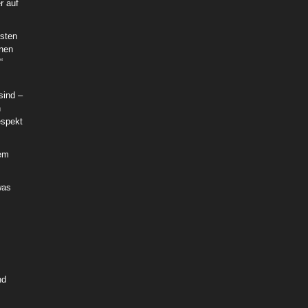
r auf
hsten
nnen
“
sind –
n
espekt
nem
was
nd