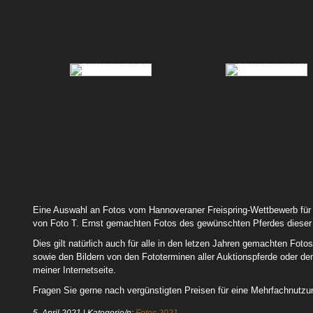
66 Hickxie 01
66 Hickxie 04
76 Candy Blue 01
82 Leni 02
Eine Auswahl an Fotos vom Hannoveraner Freispring-Wettbewerb für dr
von Foto T. Ernst gemachten Fotos des gewünschten Pferdes dieser 
Dies gilt natürlich auch für alle in den letzen Jahren gemachten F
sowie den Bildern von den Fototerminen aller Auktionspferde oder d
meiner Internetseite.
Fragen Sie gerne nach vergünstigten Preisen für eine Mehrfachnutzun
5. April 2021
|
Kategorie/n:
Fotos 2021