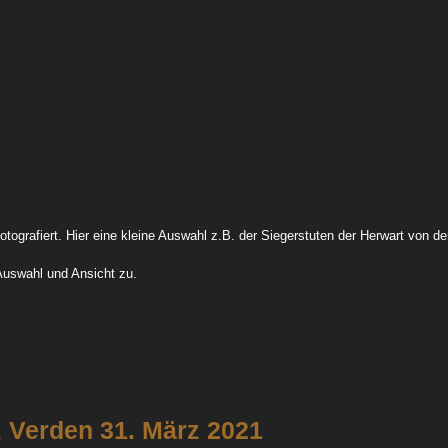
Ehrung Stuten Familien 21 14
Von Der Decken Schau 2
tografiert. Hier eine kleine Auswahl z.B. der Siegerstuten der Herwart von de
Auswahl und Ansicht zu.
nac
, Verden 31. März 2021