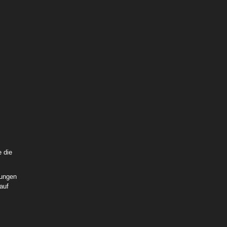
 Blue
e die
rungen
auf