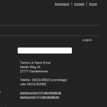
Impressum
Kontakt
Home
english
Tammo & Hanni Ernst
Heider Weg 42
27777 Ganderkesee
Telefon: 04221/40910 (vormittags)
oder 04221/452842
r
tammo.ernst [@] pferdebild.de
hanni.ernst [@] pferdebild.de