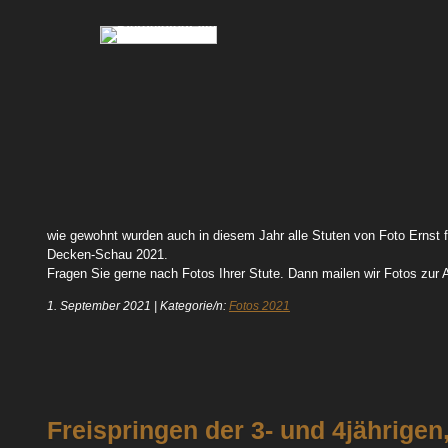
61 Va Pensiera 05
94 Quintera 103
64 Vicky 01
wie gewohnt wurden auch in diesem Jahr alle Stuten von Foto Ernst fo
Decken-Schau 2021.
Fragen Sie gerne nach Fotos Ihrer Stute. Dann mailen wir Fotos zur 
1. September 2021
|
Kategorie/n:
Fotos 2021
Freispringen der 3- und 4jährigen