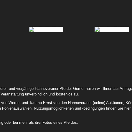
72 Primadonna Pj 01
73 Chica Bonita D 01
83 Samy Deluxe 04
84 Lord Pezi Junior Chacco
ei- und vierjährige Hannoveraner Pferde. Gerne mailen wir Ihnen auf Anfrag
04
Veranstaltung unverbindlich und kostenlos zu.
otos von Werner und Tammo Ernst von den Hannoveraner (online) Auktionen, Kö
en Fohlenauswahlen. Nutzungsmöglichkeiten und -bedingungen finden Sie hier 
g oder bei mehr als drei Fotos eines Pferdes.