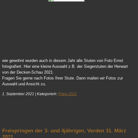
64 Vicky 01
wie gewohnt wurden auch in diesem Jahr alle Stuten von Foto Ernst
fotografiert. Hier eine kleine Auswahl z.B. der Siegerstuten der Herwart
von der Decken-Schau 2021.
Fragen Sie gerne nach Fotos Ihrer Stute. Dann mailen wir Fotos zur
Auswahl und Ansicht zu.
1. September 2021
|
Kategorie/n:
Fotos 2021
nach oben
Freispringen der 3- und 4jährigen, Verden 31. März
2021