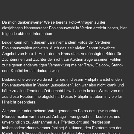
Verden Online Fohlenauktion 2021 03
Da mich dankenswerter Weise bereits Foto-Anfragen zu der
diesjährigen Hannoveraner Fohlenauswahl in Verden erreicht haben, hier
folgende aktuelle Information.
Leider kann ich in diesem Jahr niemandem Fotos der Verdener
Fohlenauswahlen anbieten. Auch das seit vielen Jahren bewährte
Angebot von Foto T. Ernst der im Preis stark vergünstigten Bilder für
Züchterinnen und Züchter der nicht zur Auktion zugelassenen Fohlen
zur eigenen anderweitigen Vermarktung meiner Trab-, Galopp-, Stand-
oder Kopfbilder fällt dadurch weg.
Bedauerlicherweise wurde ich für die in diesem Frühjahr anstehenden
Fohlenauswahlen in Verden „ausgeladen“. Ich war also nicht krank und
hätte zu allen Terminen Zeit gehabt bzw. habe in keiner Weise von mir
aus diese Fototermine abgelehnt. Dieses Frühjahr ist eben in vielerlei
Hinsicht besonders.
Alle von mir oder meinem Vater gemachten Fotos des gewünschten
Pferdes mailen wir Ihnen auf Anfrage – wie gewohnt – kostenlos und
unverbindlich zu. Aufnahmen aus Pferdezucht und Pferdesport,
insbesondere Hannoveraner (online) Auktionen, den Fototerminen der
Reitpferde, Körungen/Hengste der letzten Jahrzehnte sowie aktuelle