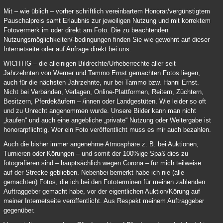
Mit – wie üblich – vorher schriftlich vereinbartem Honorar/vergünstigtem
Pauschalpreis samt Erlaubnis zur jeweiligen Nutzung und mit korrektem
Fotovermerk im oder direkt am Foto. Die zu beachtenden
Nutzungsmöglichkeiten/-bedingungen finden Sie wie gewohnt auf dieser
Internetseite oder auf Anfrage direkt bei uns.
WICHTIG – die alleinigen Bildrechte/Urheberrechte aller seit
Jahrzehnten von Werner und Tammo Ernst gemachten Fotos liegen,
auch für die nächsten Jahrzehnte, nur bei Tammo bzw. Hanni Ernst.
Nicht bei Verbänden, Verlagen, Online-Plattformen, Reitern, Züchtern,
Besitzern, Pferdekäufern – /innen oder Landgestüten. Wie leider so oft
und zu Unrecht angenommen wurde. Unsere Bilder kann man nicht
„kaufen“ und auch eine angebliche „private“ Nutzung oder Weitergabe ist
honorarpflichtig. Wer ein Foto veröffentlicht muss es mir auch bezahlen.
Auch die bisher immer angenehme Atmosphäre z. B. bei Auktionen,
Turnieren oder Körungen – und somit der 100%ige Spaß dies zu
fotografieren sind – hauptsächlich wegen Corona – für mich teilweise
auf der Strecke geblieben. Nebenbei bemerkt habe ich nie (alle
gemachten) Fotos, die ich bei den Fototerminen für meinen zahlenden
Auftraggeber gemacht habe, vor der eigentlichen Auktion/Körung auf
meiner Internetseite veröffentlicht. Aus Respekt meinem Auftraggeber
gegenüber.