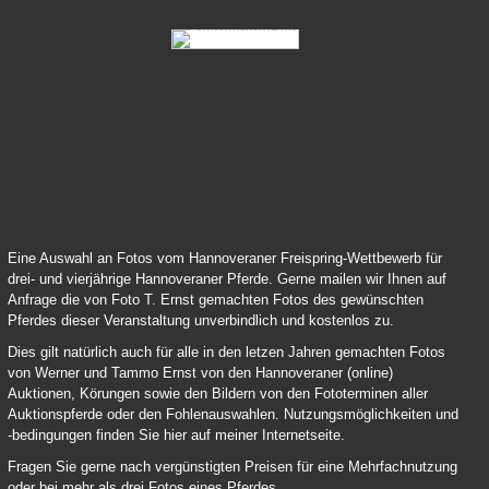
83 Samy Deluxe 04
84 Lord Pezi Junior Chacco Blue 04
Eine Auswahl an Fotos vom Hannoveraner Freispring-Wettbewerb für
drei- und vierjährige Hannoveraner Pferde. Gerne mailen wir Ihnen auf
Anfrage die von Foto T. Ernst gemachten Fotos des gewünschten
Pferdes dieser Veranstaltung unverbindlich und kostenlos zu.
Dies gilt natürlich auch für alle in den letzen Jahren gemachten Fotos
von Werner und Tammo Ernst von den Hannoveraner (online)
Auktionen, Körungen sowie den Bildern von den Fototerminen aller
Auktionspferde oder den Fohlenauswahlen. Nutzungsmöglichkeiten und
-bedingungen finden Sie hier auf meiner Internetseite.
Fragen Sie gerne nach vergünstigten Preisen für eine Mehrfachnutzung
oder bei mehr als drei Fotos eines Pferdes.