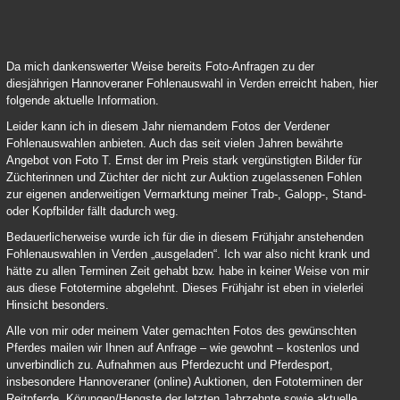
Verden Online Fohlenauktion 2021 03
Da mich dankenswerter Weise bereits Foto-Anfragen zu der
diesjährigen Hannoveraner Fohlenauswahl in Verden erreicht haben, hier
folgende aktuelle Information.
Leider kann ich in diesem Jahr niemandem Fotos der Verdener
Fohlenauswahlen anbieten. Auch das seit vielen Jahren bewährte
Angebot von Foto T. Ernst der im Preis stark vergünstigten Bilder für
Züchterinnen und Züchter der nicht zur Auktion zugelassenen Fohlen
zur eigenen anderweitigen Vermarktung meiner Trab-, Galopp-, Stand-
oder Kopfbilder fällt dadurch weg.
Bedauerlicherweise wurde ich für die in diesem Frühjahr anstehenden
Fohlenauswahlen in Verden „ausgeladen“. Ich war also nicht krank und
hätte zu allen Terminen Zeit gehabt bzw. habe in keiner Weise von mir
aus diese Fototermine abgelehnt. Dieses Frühjahr ist eben in vielerlei
Hinsicht besonders.
Alle von mir oder meinem Vater gemachten Fotos des gewünschten
Pferdes mailen wir Ihnen auf Anfrage – wie gewohnt – kostenlos und
unverbindlich zu. Aufnahmen aus Pferdezucht und Pferdesport,
insbesondere Hannoveraner (online) Auktionen, den Fototerminen der
Reitpferde, Körungen/Hengste der letzten Jahrzehnte sowie aktuelle