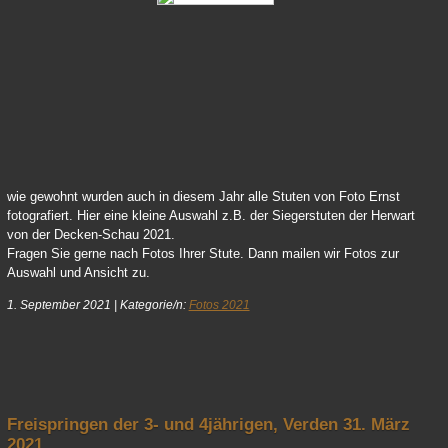
64 Vicky 01
wie gewohnt wurden auch in diesem Jahr alle Stuten von Foto Ernst
fotografiert. Hier eine kleine Auswahl z.B. der Siegerstuten der Herwart
von der Decken-Schau 2021.
Fragen Sie gerne nach Fotos Ihrer Stute. Dann mailen wir Fotos zur
Auswahl und Ansicht zu.
1. September 2021
|
Kategorie/n:
Fotos 2021
nach oben
Freispringen der 3- und 4jährigen, Verden 31. März
2021