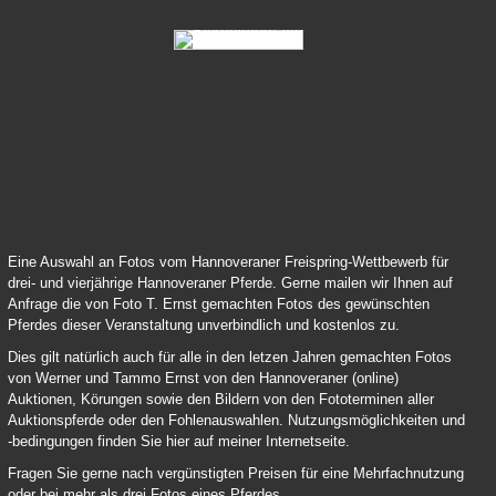
83 Samy Deluxe 04
84 Lord Pezi Junior Chacco Blue 04
Eine Auswahl an Fotos vom Hannoveraner Freispring-Wettbewerb für
drei- und vierjährige Hannoveraner Pferde. Gerne mailen wir Ihnen auf
Anfrage die von Foto T. Ernst gemachten Fotos des gewünschten
Pferdes dieser Veranstaltung unverbindlich und kostenlos zu.
Dies gilt natürlich auch für alle in den letzen Jahren gemachten Fotos
von Werner und Tammo Ernst von den Hannoveraner (online)
Auktionen, Körungen sowie den Bildern von den Fototerminen aller
Auktionspferde oder den Fohlenauswahlen. Nutzungsmöglichkeiten und
-bedingungen finden Sie hier auf meiner Internetseite.
Fragen Sie gerne nach vergünstigten Preisen für eine Mehrfachnutzung
oder bei mehr als drei Fotos eines Pferdes.