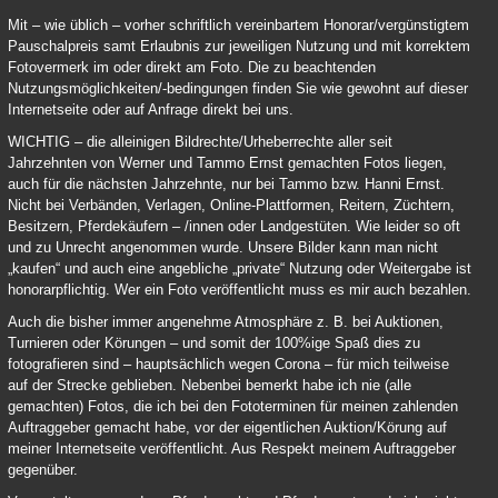
Mit – wie üblich – vorher schriftlich vereinbartem Honorar/vergünstigtem
Pauschalpreis samt Erlaubnis zur jeweiligen Nutzung und mit korrektem
Fotovermerk im oder direkt am Foto. Die zu beachtenden
Nutzungsmöglichkeiten/-bedingungen finden Sie wie gewohnt auf dieser
Internetseite oder auf Anfrage direkt bei uns.
WICHTIG – die alleinigen Bildrechte/Urheberrechte aller seit
Jahrzehnten von Werner und Tammo Ernst gemachten Fotos liegen,
auch für die nächsten Jahrzehnte, nur bei Tammo bzw. Hanni Ernst.
Nicht bei Verbänden, Verlagen, Online-Plattformen, Reitern, Züchtern,
Besitzern, Pferdekäufern – /innen oder Landgestüten. Wie leider so oft
und zu Unrecht angenommen wurde. Unsere Bilder kann man nicht
„kaufen“ und auch eine angebliche „private“ Nutzung oder Weitergabe ist
honorarpflichtig. Wer ein Foto veröffentlicht muss es mir auch bezahlen.
Auch die bisher immer angenehme Atmosphäre z. B. bei Auktionen,
Turnieren oder Körungen – und somit der 100%ige Spaß dies zu
fotografieren sind – hauptsächlich wegen Corona – für mich teilweise
auf der Strecke geblieben. Nebenbei bemerkt habe ich nie (alle
gemachten) Fotos, die ich bei den Fototerminen für meinen zahlenden
Auftraggeber gemacht habe, vor der eigentlichen Auktion/Körung auf
meiner Internetseite veröffentlicht. Aus Respekt meinem Auftraggeber
gegenüber.