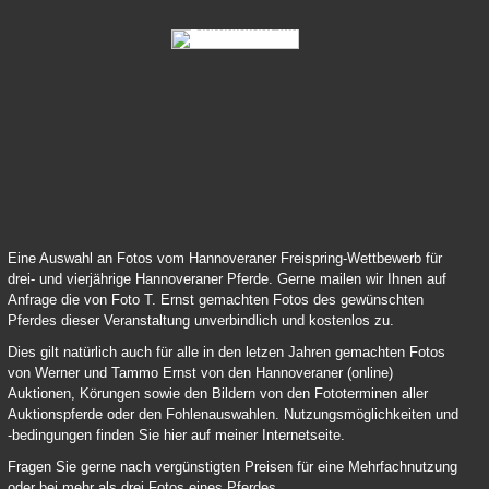
83 Samy Deluxe 04
84 Lord Pezi Junior Chacco Blue 04
Eine Auswahl an Fotos vom Hannoveraner Freispring-Wettbewerb für
drei- und vierjährige Hannoveraner Pferde. Gerne mailen wir Ihnen auf
Anfrage die von Foto T. Ernst gemachten Fotos des gewünschten
Pferdes dieser Veranstaltung unverbindlich und kostenlos zu.
Dies gilt natürlich auch für alle in den letzen Jahren gemachten Fotos
von Werner und Tammo Ernst von den Hannoveraner (online)
Auktionen, Körungen sowie den Bildern von den Fototerminen aller
Auktionspferde oder den Fohlenauswahlen. Nutzungsmöglichkeiten und
-bedingungen finden Sie hier auf meiner Internetseite.
Fragen Sie gerne nach vergünstigten Preisen für eine Mehrfachnutzung
oder bei mehr als drei Fotos eines Pferdes.