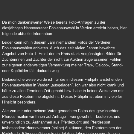
Verden Online Fohlenauktion 2021 03
Da mich dankenswerter Weise bereits Foto-Anfragen zu der
diesjährigen Hannoveraner Fohlenauswahl in Verden erreicht haben, hier
folgende aktuelle Information.
Leider kann ich in diesem Jahr niemandem Fotos der Verdener
Fohlenauswahlen anbieten. Auch das seit vielen Jahren bewährte
Angebot von Foto T. Ernst der im Preis stark vergünstigten Bilder für
Züchterinnen und Züchter der nicht zur Auktion zugelassenen Fohlen
zur eigenen anderweitigen Vermarktung meiner Trab-, Galopp-, Stand-
oder Kopfbilder fällt dadurch weg.
Bedauerlicherweise wurde ich für die in diesem Frühjahr anstehenden
Fohlenauswahlen in Verden „ausgeladen“. Ich war also nicht krank und
hätte zu allen Terminen Zeit gehabt bzw. habe in keiner Weise von mir
aus diese Fototermine abgelehnt. Dieses Frühjahr ist eben in vielerlei
Hinsicht besonders.
Alle von mir oder meinem Vater gemachten Fotos des gewünschten
Pferdes mailen wir Ihnen auf Anfrage – wie gewohnt – kostenlos und
unverbindlich zu. Aufnahmen aus Pferdezucht und Pferdesport,
insbesondere Hannoveraner (online) Auktionen, den Fototerminen der
Reitpferde, Körungen/Hengste der letzten Jahrzehnte sowie aktuelle