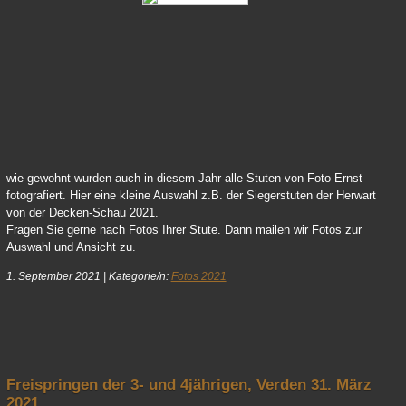
64 Vicky 01
wie gewohnt wurden auch in diesem Jahr alle Stuten von Foto Ernst
fotografiert. Hier eine kleine Auswahl z.B. der Siegerstuten der Herwart
von der Decken-Schau 2021.
Fragen Sie gerne nach Fotos Ihrer Stute. Dann mailen wir Fotos zur
Auswahl und Ansicht zu.
1. September 2021
|
Kategorie/n:
Fotos 2021
nach oben
Freispringen der 3- und 4jährigen, Verden 31. März
2021