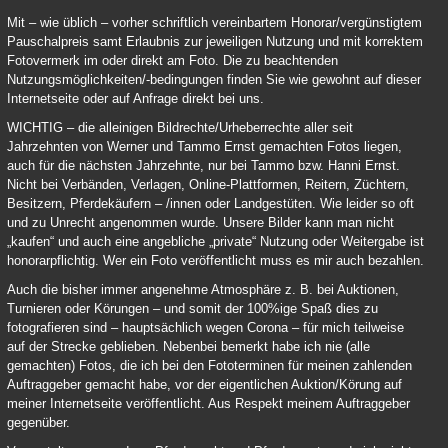
Mit – wie üblich – vorher schriftlich vereinbartem Honorar/vergünstigtem
Pauschalpreis samt Erlaubnis zur jeweiligen Nutzung und mit korrektem
Fotovermerk im oder direkt am Foto. Die zu beachtenden
Nutzungsmöglichkeiten/-bedingungen finden Sie wie gewohnt auf dieser
Internetseite oder auf Anfrage direkt bei uns.
WICHTIG – die alleinigen Bildrechte/Urheberrechte aller seit
Jahrzehnten von Werner und Tammo Ernst gemachten Fotos liegen,
auch für die nächsten Jahrzehnte, nur bei Tammo bzw. Hanni Ernst.
Nicht bei Verbänden, Verlagen, Online-Plattformen, Reitern, Züchtern,
Besitzern, Pferdekäufern – /innen oder Landgestüten. Wie leider so oft
und zu Unrecht angenommen wurde. Unsere Bilder kann man nicht
„kaufen“ und auch eine angebliche „private“ Nutzung oder Weitergabe ist
honorarpflichtig. Wer ein Foto veröffentlicht muss es mir auch bezahlen.
Auch die bisher immer angenehme Atmosphäre z. B. bei Auktionen,
Turnieren oder Körungen – und somit der 100%ige Spaß dies zu
fotografieren sind – hauptsächlich wegen Corona – für mich teilweise
auf der Strecke geblieben. Nebenbei bemerkt habe ich nie (alle
gemachten) Fotos, die ich bei den Fototerminen für meinen zahlenden
Auftraggeber gemacht habe, vor der eigentlichen Auktion/Körung auf
meiner Internetseite veröffentlicht. Aus Respekt meinem Auftraggeber
gegenüber.