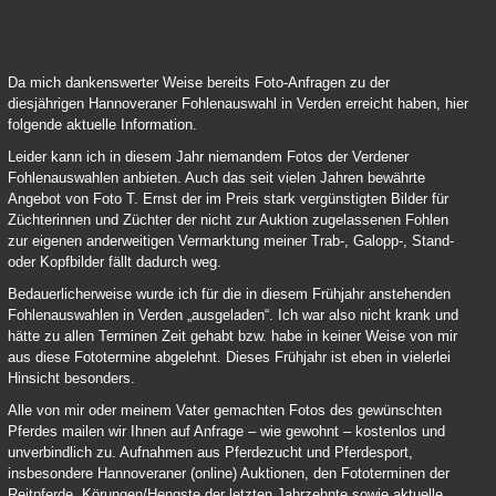
Verden Online Fohlenauktion 2021 03
Da mich dankenswerter Weise bereits Foto-Anfragen zu der
diesjährigen Hannoveraner Fohlenauswahl in Verden erreicht haben, hier
folgende aktuelle Information.
Leider kann ich in diesem Jahr niemandem Fotos der Verdener
Fohlenauswahlen anbieten. Auch das seit vielen Jahren bewährte
Angebot von Foto T. Ernst der im Preis stark vergünstigten Bilder für
Züchterinnen und Züchter der nicht zur Auktion zugelassenen Fohlen
zur eigenen anderweitigen Vermarktung meiner Trab-, Galopp-, Stand-
oder Kopfbilder fällt dadurch weg.
Bedauerlicherweise wurde ich für die in diesem Frühjahr anstehenden
Fohlenauswahlen in Verden „ausgeladen“. Ich war also nicht krank und
hätte zu allen Terminen Zeit gehabt bzw. habe in keiner Weise von mir
aus diese Fototermine abgelehnt. Dieses Frühjahr ist eben in vielerlei
Hinsicht besonders.
Alle von mir oder meinem Vater gemachten Fotos des gewünschten
Pferdes mailen wir Ihnen auf Anfrage – wie gewohnt – kostenlos und
unverbindlich zu. Aufnahmen aus Pferdezucht und Pferdesport,
insbesondere Hannoveraner (online) Auktionen, den Fototerminen der
Reitpferde, Körungen/Hengste der letzten Jahrzehnte sowie aktuelle