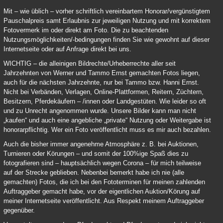
Mit – wie üblich – vorher schriftlich vereinbartem Honorar/vergünstigtem
Pauschalpreis samt Erlaubnis zur jeweiligen Nutzung und mit korrektem
Fotovermerk im oder direkt am Foto. Die zu beachtenden
Nutzungsmöglichkeiten/-bedingungen finden Sie wie gewohnt auf dieser
Internetseite oder auf Anfrage direkt bei uns.
WICHTIG – die alleinigen Bildrechte/Urheberrechte aller seit
Jahrzehnten von Werner und Tammo Ernst gemachten Fotos liegen,
auch für die nächsten Jahrzehnte, nur bei Tammo bzw. Hanni Ernst.
Nicht bei Verbänden, Verlagen, Online-Plattformen, Reitern, Züchtern,
Besitzern, Pferdekäufern – /innen oder Landgestüten. Wie leider so oft
und zu Unrecht angenommen wurde. Unsere Bilder kann man nicht
„kaufen“ und auch eine angebliche „private“ Nutzung oder Weitergabe ist
honorarpflichtig. Wer ein Foto veröffentlicht muss es mir auch bezahlen.
Auch die bisher immer angenehme Atmosphäre z. B. bei Auktionen,
Turnieren oder Körungen – und somit der 100%ige Spaß dies zu
fotografieren sind – hauptsächlich wegen Corona – für mich teilweise
auf der Strecke geblieben. Nebenbei bemerkt habe ich nie (alle
gemachten) Fotos, die ich bei den Fototerminen für meinen zahlenden
Auftraggeber gemacht habe, vor der eigentlichen Auktion/Körung auf
meiner Internetseite veröffentlicht. Aus Respekt meinem Auftraggeber
gegenüber.