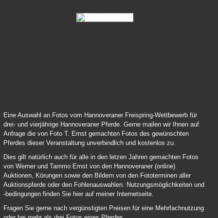
83 Samy Deluxe 04
84 Lord Pezi Junior Chacco Blue 04
Eine Auswahl an Fotos vom Hannoveraner Freispring-Wettbewerb für
drei- und vierjährige Hannoveraner Pferde. Gerne mailen wir Ihnen auf
Anfrage die von Foto T. Ernst gemachten Fotos des gewünschten
Pferdes dieser Veranstaltung unverbindlich und kostenlos zu.
Dies gilt natürlich auch für alle in den letzen Jahren gemachten Fotos
von Werner und Tammo Ernst von den Hannoveraner (online)
Auktionen, Körungen sowie den Bildern von den Fototerminen aller
Auktionspferde oder den Fohlenauswahlen. Nutzungsmöglichkeiten und
-bedingungen finden Sie hier auf meiner Internetseite.
Fragen Sie gerne nach vergünstigten Preisen für eine Mehrfachnutzung
oder bei mehr als drei Fotos eines Pferdes.