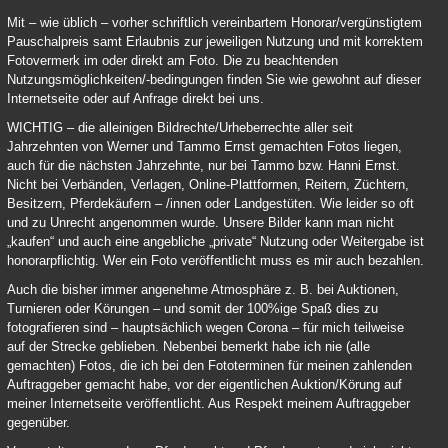
Mit – wie üblich – vorher schriftlich vereinbartem Honorar/vergünstigtem
Pauschalpreis samt Erlaubnis zur jeweiligen Nutzung und mit korrektem
Fotovermerk im oder direkt am Foto. Die zu beachtenden
Nutzungsmöglichkeiten/-bedingungen finden Sie wie gewohnt auf dieser
Internetseite oder auf Anfrage direkt bei uns.
WICHTIG – die alleinigen Bildrechte/Urheberrechte aller seit
Jahrzehnten von Werner und Tammo Ernst gemachten Fotos liegen,
auch für die nächsten Jahrzehnte, nur bei Tammo bzw. Hanni Ernst.
Nicht bei Verbänden, Verlagen, Online-Plattformen, Reitern, Züchtern,
Besitzern, Pferdekäufern – /innen oder Landgestüten. Wie leider so oft
und zu Unrecht angenommen wurde. Unsere Bilder kann man nicht
„kaufen“ und auch eine angebliche „private“ Nutzung oder Weitergabe ist
honorarpflichtig. Wer ein Foto veröffentlicht muss es mir auch bezahlen.
Auch die bisher immer angenehme Atmosphäre z. B. bei Auktionen,
Turnieren oder Körungen – und somit der 100%ige Spaß dies zu
fotografieren sind – hauptsächlich wegen Corona – für mich teilweise
auf der Strecke geblieben. Nebenbei bemerkt habe ich nie (alle
gemachten) Fotos, die ich bei den Fototerminen für meinen zahlenden
Auftraggeber gemacht habe, vor der eigentlichen Auktion/Körung auf
meiner Internetseite veröffentlicht. Aus Respekt meinem Auftraggeber
gegenüber.