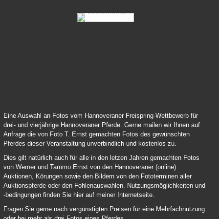
83 Samy Deluxe 04
84 Lord Pezi Junior Chacco Blue 04
Eine Auswahl an Fotos vom Hannoveraner Freispring-Wettbewerb für
drei- und vierjährige Hannoveraner Pferde. Gerne mailen wir Ihnen auf
Anfrage die von Foto T. Ernst gemachten Fotos des gewünschten
Pferdes dieser Veranstaltung unverbindlich und kostenlos zu.
Dies gilt natürlich auch für alle in den letzen Jahren gemachten Fotos
von Werner und Tammo Ernst von den Hannoveraner (online)
Auktionen, Körungen sowie den Bildern von den Fototerminen aller
Auktionspferde oder den Fohlenauswahlen. Nutzungsmöglichkeiten und
-bedingungen finden Sie hier auf meiner Internetseite.
Fragen Sie gerne nach vergünstigten Preisen für eine Mehrfachnutzung
oder bei mehr als drei Fotos eines Pferdes.