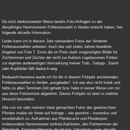
Verden Online Fohlenauktion 2021 03
Da mich dankenswerter Weise bereits Foto-Anfragen zu der
diesjährigen Hannoveraner Fohlenauswahl in Verden erreicht haben, hier
folgende aktuelle Information.
Leider kann ich in diesem Jahr niemandem Fotos der Verdener
Fohlenauswahlen anbieten. Auch das seit vielen Jahren bewährte
Angebot von Foto T. Ernst der im Preis stark vergünstigten Bilder für
Züchterinnen und Züchter der nicht zur Auktion zugelassenen Fohlen
zur eigenen anderweitigen Vermarktung meiner Trab-, Galopp-, Stand-
oder Kopfbilder fällt dadurch weg.
Bedauerlicherweise wurde ich für die in diesem Frühjahr anstehenden
Fohlenauswahlen in Verden „ausgeladen“. Ich war also nicht krank und
hätte zu allen Terminen Zeit gehabt bzw. habe in keiner Weise von mir
aus diese Fototermine abgelehnt. Dieses Frühjahr ist eben in vielerlei
Hinsicht besonders.
Alle von mir oder meinem Vater gemachten Fotos des gewünschten
Pferdes mailen wir Ihnen auf Anfrage – wie gewohnt – kostenlos und
unverbindlich zu. Aufnahmen aus Pferdezucht und Pferdesport,
insbesondere Hannoveraner (online) Auktionen, den Fototerminen der
Reitpferde, Körungen/Hengste der letzten Jahrzehnte sowie aktuelle