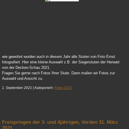
64 Vicky 01
wie gewohnt wurden auch in diesem Jahr alle Stuten von Foto Ernst
fotografiert. Hier eine kleine Auswahl z.B. der Siegerstuten der Herwart
von der Decken-Schau 2021.
Fragen Sie gerne nach Fotos Ihrer Stute. Dann mailen wir Fotos zur
Auswahl und Ansicht zu.
1. September 2021
|
Kategorie/n:
Fotos 2021
nach oben
Freispringen der 3- und 4jährigen, Verden 31. März
2021