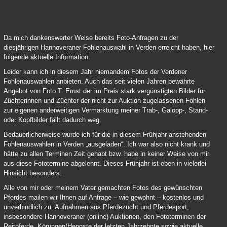
Verden Online Fohlenauktion 2021 03
Da mich dankenswerter Weise bereits Foto-Anfragen zu der
diesjährigen Hannoveraner Fohlenauswahl in Verden erreicht haben, hier
folgende aktuelle Information.
Leider kann ich in diesem Jahr niemandem Fotos der Verdener
Fohlenauswahlen anbieten. Auch das seit vielen Jahren bewährte
Angebot von Foto T. Ernst der im Preis stark vergünstigten Bilder für
Züchterinnen und Züchter der nicht zur Auktion zugelassenen Fohlen
zur eigenen anderweitigen Vermarktung meiner Trab-, Galopp-, Stand-
oder Kopfbilder fällt dadurch weg.
Bedauerlicherweise wurde ich für die in diesem Frühjahr anstehenden
Fohlenauswahlen in Verden „ausgeladen“. Ich war also nicht krank und
hätte zu allen Terminen Zeit gehabt bzw. habe in keiner Weise von mir
aus diese Fototermine abgelehnt. Dieses Frühjahr ist eben in vielerlei
Hinsicht besonders.
Alle von mir oder meinem Vater gemachten Fotos des gewünschten
Pferdes mailen wir Ihnen auf Anfrage – wie gewohnt – kostenlos und
unverbindlich zu. Aufnahmen aus Pferdezucht und Pferdesport,
insbesondere Hannoveraner (online) Auktionen, den Fototerminen der
Reitpferde, Körungen/Hengste der letzten Jahrzehnte sowie aktuelle