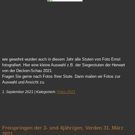
64 Vicky 01
wie gewohnt wurden auch in diesem Jahr alle Stuten von Foto Ernst
fotografiert. Hier eine kleine Auswahl z.B. der Siegerstuten der Herwart
von der Decken-Schau 2021.
Fragen Sie gerne nach Fotos Ihrer Stute. Dann mailen wir Fotos zur
Auswahl und Ansicht zu.
1. September 2021
|
Kategorie/n:
Fotos 2021
nach oben
Freispringen der 3- und 4jährigen, Verden 31. März
2021