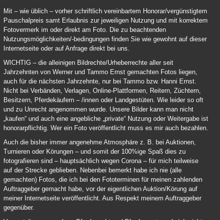
Mit – wie üblich – vorher schriftlich vereinbartem Honorar/vergünstigtem
Pauschalpreis samt Erlaubnis zur jeweiligen Nutzung und mit korrektem
Fotovermerk im oder direkt am Foto. Die zu beachtenden
Nutzungsmöglichkeiten/-bedingungen finden Sie wie gewohnt auf dieser
Internetseite oder auf Anfrage direkt bei uns.
WICHTIG – die alleinigen Bildrechte/Urheberrechte aller seit
Jahrzehnten von Werner und Tammo Ernst gemachten Fotos liegen,
auch für die nächsten Jahrzehnte, nur bei Tammo bzw. Hanni Ernst.
Nicht bei Verbänden, Verlagen, Online-Plattformen, Reitern, Züchtern,
Besitzern, Pferdekäufern – /innen oder Landgestüten. Wie leider so oft
und zu Unrecht angenommen wurde. Unsere Bilder kann man nicht
„kaufen“ und auch eine angebliche „private“ Nutzung oder Weitergabe ist
honorarpflichtig. Wer ein Foto veröffentlicht muss es mir auch bezahlen.
Auch die bisher immer angenehme Atmosphäre z. B. bei Auktionen,
Turnieren oder Körungen – und somit der 100%ige Spaß dies zu
fotografieren sind – hauptsächlich wegen Corona – für mich teilweise
auf der Strecke geblieben. Nebenbei bemerkt habe ich nie (alle
gemachten) Fotos, die ich bei den Fototerminen für meinen zahlenden
Auftraggeber gemacht habe, vor der eigentlichen Auktion/Körung auf
meiner Internetseite veröffentlicht. Aus Respekt meinem Auftraggeber
gegenüber.