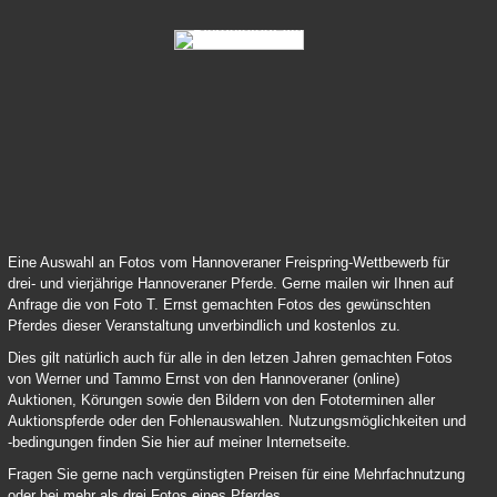
83 Samy Deluxe 04
84 Lord Pezi Junior Chacco Blue 04
Eine Auswahl an Fotos vom Hannoveraner Freispring-Wettbewerb für
drei- und vierjährige Hannoveraner Pferde. Gerne mailen wir Ihnen auf
Anfrage die von Foto T. Ernst gemachten Fotos des gewünschten
Pferdes dieser Veranstaltung unverbindlich und kostenlos zu.
Dies gilt natürlich auch für alle in den letzen Jahren gemachten Fotos
von Werner und Tammo Ernst von den Hannoveraner (online)
Auktionen, Körungen sowie den Bildern von den Fototerminen aller
Auktionspferde oder den Fohlenauswahlen. Nutzungsmöglichkeiten und
-bedingungen finden Sie hier auf meiner Internetseite.
Fragen Sie gerne nach vergünstigten Preisen für eine Mehrfachnutzung
oder bei mehr als drei Fotos eines Pferdes.