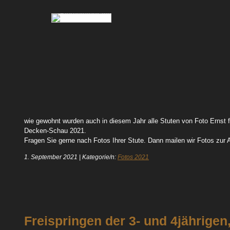
61 Va Pensiera 05
94 Quintera 103
64 Vicky 01
wie gewohnt wurden auch in diesem Jahr alle Stuten von Foto Ernst fo
Decken-Schau 2021.
Fragen Sie gerne nach Fotos Ihrer Stute. Dann mailen wir Fotos zur 
1. September 2021
|
Kategorie/n:
Fotos 2021
Freispringen der 3- und 4jährigen