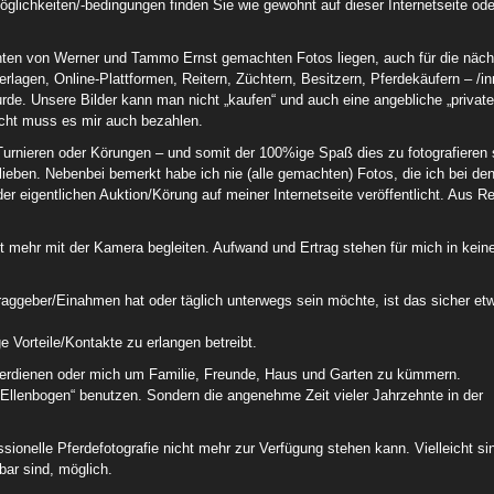
lichkeiten/-bedingungen finden Sie wie gewohnt auf dieser Internetseite ode
ehnten von Werner und Tammo Ernst gemachten Fotos liegen, auch für die näc
rlagen, Online-Plattformen, Reitern, Züchtern, Besitzern, Pferdekäufern – /i
de. Unsere Bilder kann man nicht „kaufen“ und auch eine angebliche „private
licht muss es mir auch bezahlen.
urnieren oder Körungen – und somit der 100%ige Spaß dies zu fotografieren 
lieben. Nebenbei bemerkt habe ich nie (alle gemachten) Fotos, die ich bei de
r eigentlichen Auktion/Körung auf meiner Internetseite veröffentlicht. Aus R
t mehr mit der Kamera begleiten. Aufwand und Ertrag stehen für mich in kei
aggeber/Einahmen hat oder täglich unterwegs sein möchte, ist das sicher et
e Vorteile/Kontakte zu erlangen betreibt.
 verdienen oder mich um Familie, Freunde, Haus und Garten zu kümmern.
Ellenbogen“ benutzen. Sondern die angenehme Zeit vieler Jahrzehnte in der
ssionelle Pferdefotografie nicht mehr zur Verfügung stehen kann. Vielleicht si
bar sind, möglich.