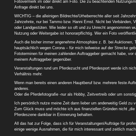
Fotovermerk im oder direkt am Foto. Die zu beachtenden Nutzungsmög
Anfrage direkt bei uns.
WICHTIG – die alleinigen Bildrechte/Urheberrechte aller seit Jahrz
Jahrzehnte, nur bei Tammo bzw. Hanni Ernst. Nicht bei Verbänden, Ve
oder Landgestüten. Wie leider so oft und zu Unrecht angenommen wur
Nutzung oder Weitergabe ist honorarpflichtig. Wer ein Foto veröffent
Auch die bisher immer angenehme Atmosphäre z. B. bei Auktionen, T
hauptsächlich wegen Corona – für mich teilweise auf der Strecke geb
Fototerminen für meinen zahlenden Auftraggeber gemacht habe, vor de
meinem Auftraggeber gegenüber.
Veranstaltungen rund um Pferdezucht und Pferdesport werde ich nich
Verhältnis mehr.
Wenn man bereits einen anderen Hauptberuf bzw. mehrere feste Auftr
anderes.
Oder die Pferdefotografie -nur als Hobby, Zeitvertreib oder um sonstig
Ich persönlich nutze meine Zeit dann lieber um anderweitig Geld zu
Zum Glück muss und möchte ich aus finanziellen Gründen nicht „die 
Pferdeszene dankbar in Erinnerung behalten.
All das hat zur Folge, dass ich für Veranstaltungen/Aufträge für profe
einige wenige Ausnahmen, die für mich interessant und zeitlich mach