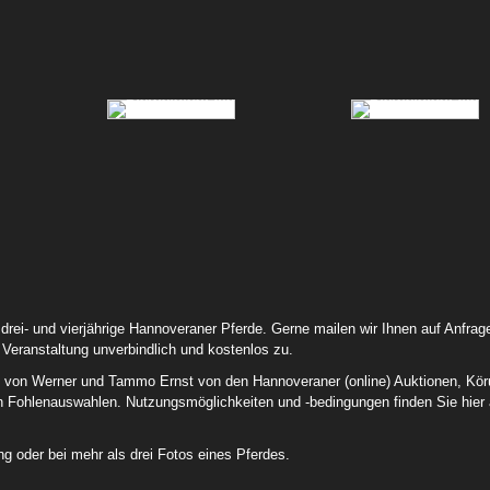
72 Primadonna Pj 01
73 Chica Bonita D 01
83 Samy Deluxe 04
84 Lord Pezi Junior Chacco
ei- und vierjährige Hannoveraner Pferde. Gerne mailen wir Ihnen auf Anfrag
04
Veranstaltung unverbindlich und kostenlos zu.
otos von Werner und Tammo Ernst von den Hannoveraner (online) Auktionen, Kö
en Fohlenauswahlen. Nutzungsmöglichkeiten und -bedingungen finden Sie hier 
g oder bei mehr als drei Fotos eines Pferdes.