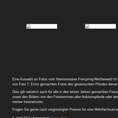
66 Hickxie 01
66 Hickxie 04
76 Candy Blue 01
82 Leni 02
Eine Auswahl an Fotos vom Hannoveraner Freispring-Wettbewerb für dr
von Foto T. Ernst gemachten Fotos des gewünschten Pferdes dieser 
Dies gilt natürlich auch für alle in den letzen Jahren gemachten F
sowie den Bildern von den Fototerminen aller Auktionspferde oder d
meiner Internetseite.
Fragen Sie gerne nach vergünstigten Preisen für eine Mehrfachnutzun
5. April 2021
|
Kategorie/n:
Fotos 2021