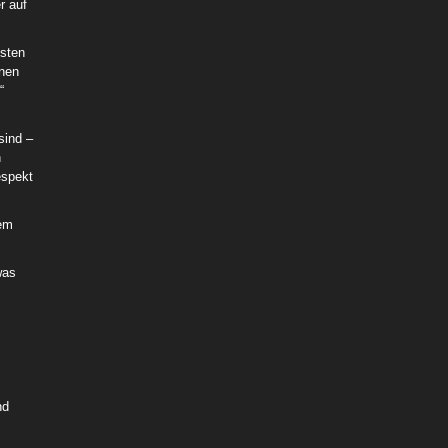
r auf
hsten
nnen
“
sind –
n
espekt
nem
was
nd