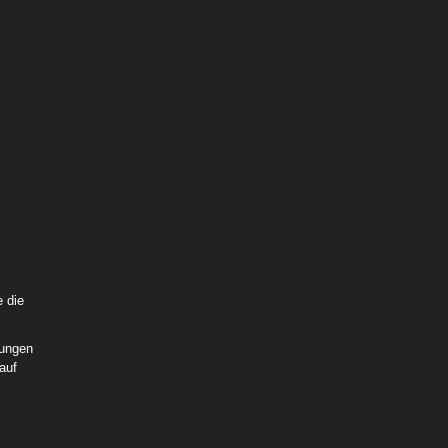
 Blue
e die
rungen
auf