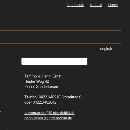
Impressum
Kontakt
Home
english
Tammo & Hanni Ernst
Heider Weg 42
27777 Ganderkesee
Telefon: 04221/40910 (vormittags)
oder 04221/452842
r
tammo.ernst [@] pferdebild.de
hanni.ernst [@] pferdebild.de