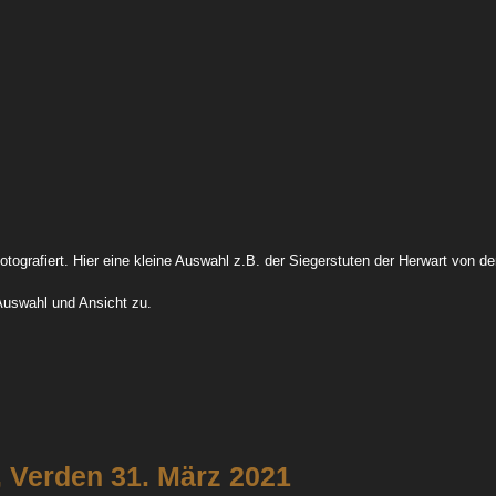
Ehrung Stuten Familien 21 14
Von Der Decken Schau 2
tografiert. Hier eine kleine Auswahl z.B. der Siegerstuten der Herwart von de
Auswahl und Ansicht zu.
nac
, Verden 31. März 2021