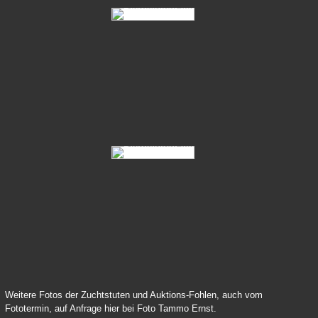
356-Devonport-3-13
844-Scato-2-01
847-Schiller-9-17-11
Weitere Fotos der Zuchtstuten und Auktions-Fohlen, auch vom
Fototermin, auf Anfrage hier bei Foto Tammo Ernst.