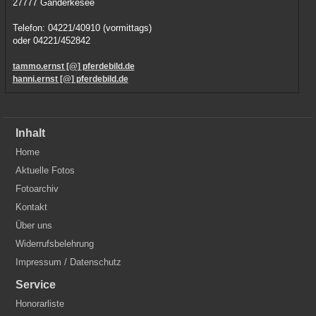
27777 Ganderkesee
Telefon: 04221/40910 (vormittags)
oder 04221/452842
tammo.ernst [@] pferdebild.de
hanni.ernst [@] pferdebild.de
Inhalt
Home
Aktuelle Fotos
Fotoarchiv
Kontakt
Über uns
Widerrufsbelehrung
Impressum / Datenschutz
Service
Honorarliste