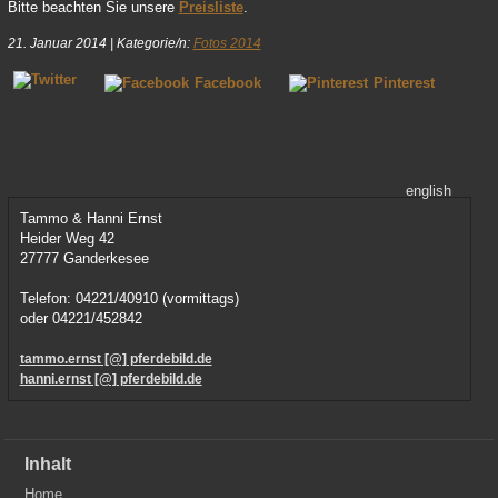
Bitte beachten Sie unsere
Preisliste
.
21. Januar 2014
|
Kategorie/n:
Fotos 2014
Facebook
Pinterest
english
Tammo & Hanni Ernst
Heider Weg 42
27777 Ganderkesee
Telefon: 04221/40910 (vormittags)
oder 04221/452842
tammo.ernst [@] pferdebild.de
hanni.ernst [@] pferdebild.de
Inhalt
Home