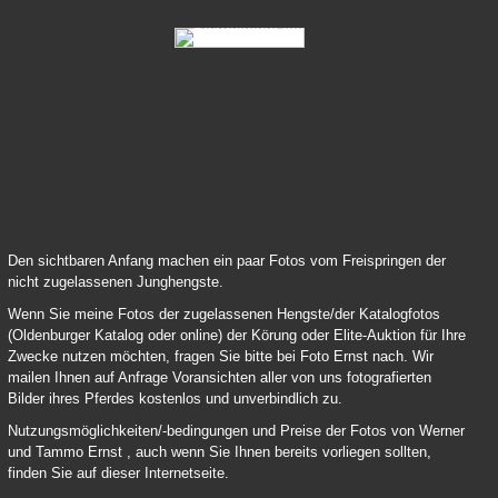
15-Diarado-Argentinus -01
19-Calido-Romino-14-03.J
Den sichtbaren Anfang machen ein paar Fotos vom Freispringen der
nicht zugelassenen Junghengste.
Wenn Sie meine Fotos der zugelassenen Hengste/der Katalogfotos
(Oldenburger Katalog oder online) der Körung oder Elite-Auktion für Ihre
Zwecke nutzen möchten, fragen Sie bitte bei Foto Ernst nach. Wir
mailen Ihnen auf Anfrage Voransichten aller von uns fotografierten
Bilder ihres Pferdes kostenlos und unverbindlich zu.
Nutzungsmöglichkeiten/-bedingungen und Preise der Fotos von Werner
und Tammo Ernst , auch wenn Sie Ihnen bereits vorliegen sollten,
finden Sie auf dieser Internetseite.