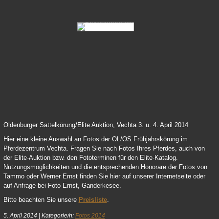
Ehrung-Wichmann-Huslage-14
Sattelkoerung-Fremdreitertest-14
Oldenburger Sattelkörung/Elite Auktion, Vechta 3. u. 4. April 2014
Hier eine kleine Auswahl an Fotos der OL/OS Frühjahrskörung im
Pferdezentrum Vechta. Fragen Sie nach Fotos Ihres Pferdes, auch von
der Elite-Auktion bzw. den Fototerminen für den Elite-Katalog.
Nutzungsmöglichkeiten und die entsprechenden Honorare der Fotos von
Tammo oder Werner Ernst finden Sie hier auf unserer Internetseite oder
auf Anfrage bei Foto Ernst, Ganderkesee.
Bitte beachten Sie unsere
Preisliste
.
5. April 2014
|
Kategorie/n:
Fotos 2014