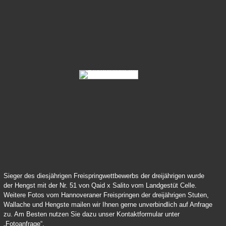
51-Quaid-Salito-Siegerhengst-14-99
56-Vainquer-d-Avenir-14-99
Sieger des diesjährigen Freispringwettbewerbs der dreijährigen wurde
der Hengst mit der Nr. 51 von Qaid x Salito vom Landgestüt Celle.
Weitere Fotos vom Hannoveraner Freispringen der dreijährigen Stuten,
Wallache und Hengste mailen wir Ihnen gerne unverbindlich auf Anfrage
zu. Am Besten nutzen Sie dazu unser Kontaktformular unter
„Fotoanfrage“.