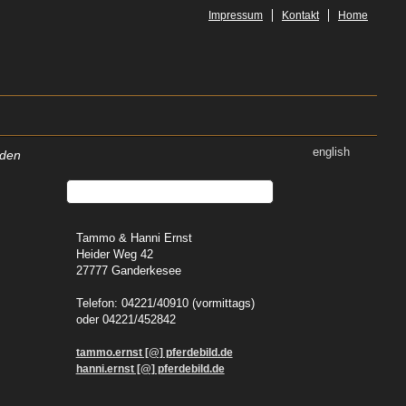
Impressum
Kontakt
Home
english
rden
,
Tammo & Hanni Ernst
Heider Weg 42
27777 Ganderkesee
Telefon: 04221/40910 (vormittags)
oder 04221/452842
tammo.ernst [@] pferdebild.de
hanni.ernst [@] pferdebild.de