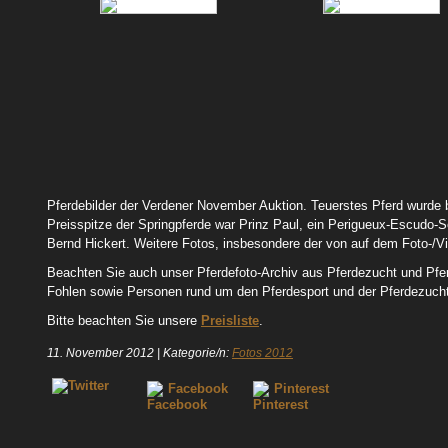
86-Springpferd-Prinz-Paul-12-02
Delius-Daniel-Auktionator-V
12-90
Hickert-Bernd-Auktionator-Verden-
Hickert-Bernd-Hannoveran
Pferdebilder der Verdener November Auktion. Teuerstes Pferd wurde
12-90
Auktionator-12-90
Preisspitze der Springpferde war Prinz Paul, ein Perigueux-Escudo-S
Bernd Hickert. Weitere Fotos, insbesondere der von auf dem Foto-/V
Beachten Sie auch unser Pferdefoto-Archiv aus Pferdezucht und Pfer
Fohlen sowie Personen rund um den Pferdesport und der Pferdezuch
Bitte beachten Sie unsere
Preisliste
.
11. November 2012
|
Kategorie/n:
Fotos 2012
Facebook
Pinterest