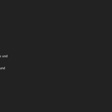
tion-
la-12-
us und
 und