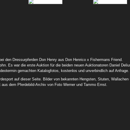
erden-
Delius-Daniel-November-Auktion-
Hannoveraner-November-Auk
Verden-12-90
2012-90
er-
Totale-Niedersachsenhalle-
e-motion-pferd-tour-Fotos-Ga
 bei den Dressurpferden Don Henry aus Don Henrico x Fishermans Friend.
Pferdeauktion-12-90
90
ohn. Es war die erste Auktion für die beiden neuen Auktionatoren Daniel Deli
ideotermin gemachten Katalogfotos, kostenlos und unverbindlich auf Anfrage.
desport auf dieser Seite. Bilder von bekannten Hengsten, Stuten, Wallachen
t aus dem Pferdebild-Archiv von Foto Werner und Tammo Ernst.