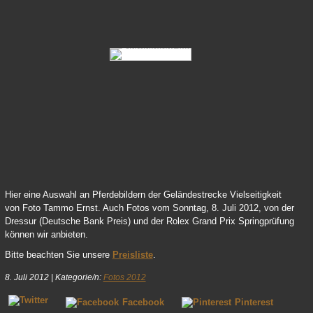
446-Judy-Kaack-Beeke-12-01
446-Judy-Kaack-Beeke-12-04
Hier eine Auswahl an Pferdebildern der Geländestrecke Vielseitigkeit
von Foto Tammo Ernst. Auch Fotos vom Sonntag, 8. Juli 2012, von der
Dressur (Deutsche Bank Preis) und der Rolex Grand Prix Springprüfung
können wir anbieten.
Bitte beachten Sie unsere
Preisliste
.
8. Juli 2012
|
Kategorie/n:
Fotos 2012
Facebook
Pinterest