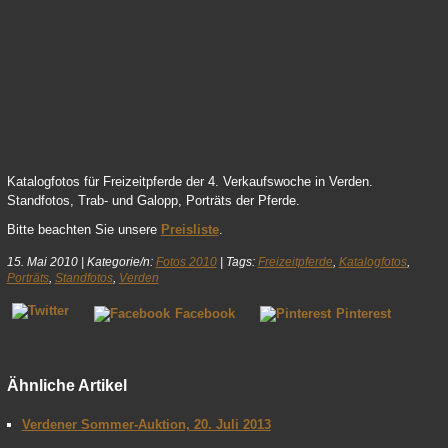
William-04.JPG
Katalogfotos für Freizeitpferde der 4. Verkaufswoche in Verden.
Standfotos, Trab- und Galopp, Porträts der Pferde.
Bitte beachten Sie unsere
Preisliste
.
15. Mai 2010
|
Kategorie/n:
Fotos 2010
|
Tags:
Freizeitpferde
,
Katalogfotos
,
Porträts
,
Standfotos
,
Verden
Facebook
Pinterest
Ähnliche Artikel
Verdener Sommer-Auktion, 20. Juli 2013