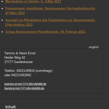
Mai-Auktion in Verden, 3.- 4.Mai 2013
Freispringen, dreijährige, Hannoveraner Springpferdezucht,
07.März 2012
Auswahl an Pferdefotos des Fototermins zur Hannoveraner-
Elite-Auktion 2012
Schau Hannoveraner Privathengste, 04. Februar 2012
english
Tammo & Hanni Ernst
Heider Weg 42
27777 Ganderkesee
Telefon: 04221/40910 (vormittags)
oder 04221/452842
tammo.ernst [@] pferdebild.de
hanni.ernst [@] pferdebild.de
Inhalt