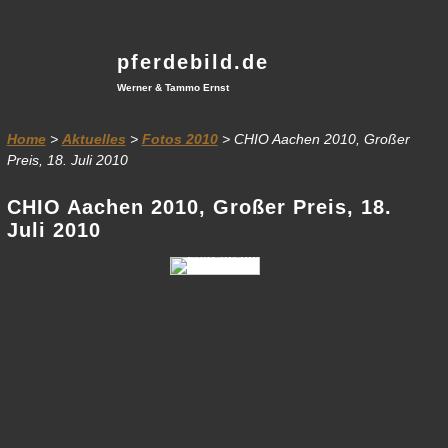
pferdebild.de
Werner & Tammo Ernst
Home
>
Aktuelles
>
Fotos 2010
> CHIO Aachen 2010, Großer
Preis, 18. Juli 2010
CHIO Aachen 2010, Großer Preis, 18.
Juli 2010