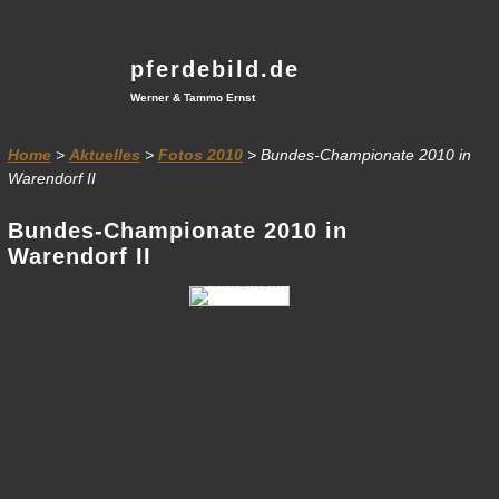
pferdebild.de
Werner & Tammo Ernst
Home
>
Aktuelles
>
Fotos 2010
> Bundes-Championate 2010 in
Warendorf II
Bundes-Championate 2010 in
Warendorf II