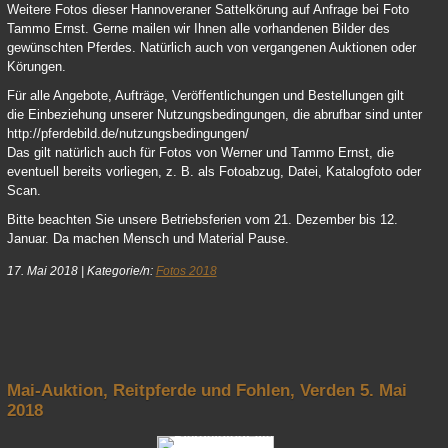
18 Dancier Wolkentanz 03
Weitere Fotos dieser Hannoveraner Sattelkörung auf Anfrage bei Foto
Tammo Ernst. Gerne mailen wir Ihnen alle vorhandenen Bilder des
gewünschten Pferdes. Natürlich auch von vergangenen Auktionen oder
Körungen.
Für alle Angebote, Aufträge, Veröffentlichungen und Bestellungen gilt
die Einbeziehung unserer Nutzungsbedingungen, die abrufbar sind unter
http://pferdebild.de/nutzungsbedingungen/
Das gilt natürlich auch für Fotos von Werner und Tammo Ernst, die
eventuell bereits vorliegen, z. B. als Fotoabzug, Datei, Katalogfoto oder
Scan.
Bitte beachten Sie unsere Betriebsferien vom 21. Dezember bis 12.
Januar. Da machen Mensch und Material Pause.
17. Mai 2018
|
Kategorie/n:
Fotos 2018
nach oben
Mai-Auktion, Reitpferde und Fohlen, Verden 5. Mai
2018