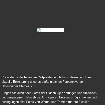
012 V Foundation Sandro Hit De Niro 03
022 V Follow Me Sir Donnerhall 01
Pressefotos der teuersten Reitpferde der Herbst-Eliteauktion. Eine
aktuelle Erweiterung unseres umfangreichen Fotoarchivs der
Oldenburger Pferdezucht.
Fragen Sie auch nach Fotos der Oldenburger Körungen und Auktionen
der vergangenen Jahrzehnte. Anfragen zu Nutzungsmöglichkeiten und -
bedingungen aller Fotos von Werner und Tammo für Ihre Zwecke