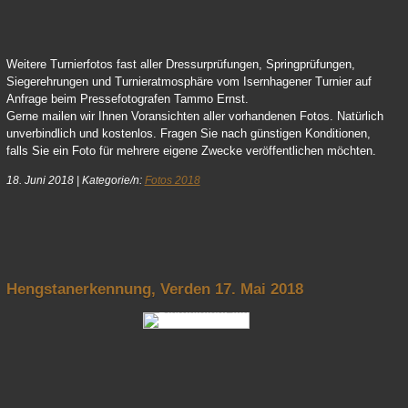
Dressur Isernhagen Pressefotos
Weitere Turnierfotos fast aller Dressurprüfungen, Springprüfungen,
Siegerehrungen und Turnieratmosphäre vom Isernhagener Turnier auf
Anfrage beim Pressefotografen Tammo Ernst.
Gerne mailen wir Ihnen Voransichten aller vorhandenen Fotos. Natürlich
unverbindlich und kostenlos. Fragen Sie nach günstigen Konditionen,
falls Sie ein Foto für mehrere eigene Zwecke veröffentlichen möchten.
18. Juni 2018
|
Kategorie/n:
Fotos 2018
nach oben
Hengstanerkennung, Verden 17. Mai 2018