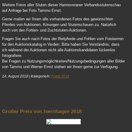
Herwart Von Der Decken Schau 2018 01
Weitere Fotos aller Stuten dieser Hannoveraner Verbandsstutenschau
auf Anfrage bei Foto Tammo Ernst.
Gerne mailen wir Ihnen alle vorhandenen Fotos des gewünschten
Pferdes von Auktionen, Körungen und Stutenschauen zu. Natürlich
auch von den Fohlen- und Zuchtstuten-Auktionen.
Fragen Sie auch nach Fotos der Reitpferde und Fohlen vom Fototermin
für den Auktionskatalog in Verden. Bitte haben Sie Verständnis, dass
ich während der Auktionen nicht alle Auktionskandidaten lückenlos
fotografiere.
Bei Fragen zu Nutzungsmöglichkeiten/Nutzungsbedingungen aller Bilder
von Tammo und Werner Ernst stehen wir Ihnen gerne zur Verfügung.
14. August 2018
|
Kategorie/n:
Fotos 2018
nach oben
Großer Preis von Isernhagen 2018